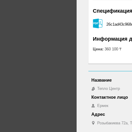
Спецификаци
26c1ad43c968
Информация д
Цена:
360 100 ₸
Тепло Центр
Ермек
Розыбакиева 72а, Т