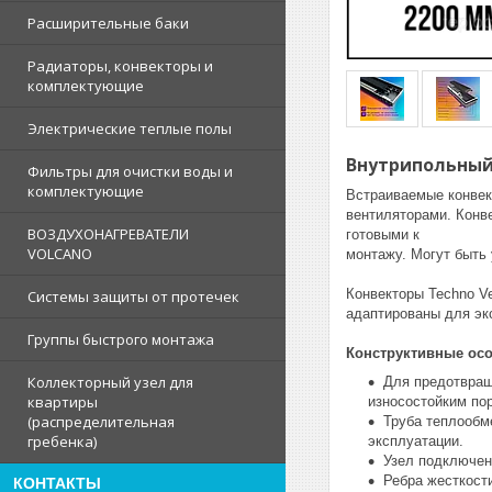
Расширительные баки
Радиаторы, конвекторы и
комплектующие
Электрические теплые полы
Внутрипольный 
Фильтры для очистки воды и
комплектующие
Встраиваемые конвек
вентиляторами. Конв
ВОЗДУХОНАГРЕВАТЕЛИ
готовыми к
VOLCANO
монтажу. Могут быть
Конвекторы Techno Ve
Системы защиты от протечек
адаптированы для эк
Группы быстрого монтажа
Конструктивные осо
Коллекторный узел для
Для предотвращ
квартиры
износостойким по
(распределительная
Труба теплообм
гребенка)
эксплуатации.
Узел подключен
Ребра жесткост
КОНТАКТЫ