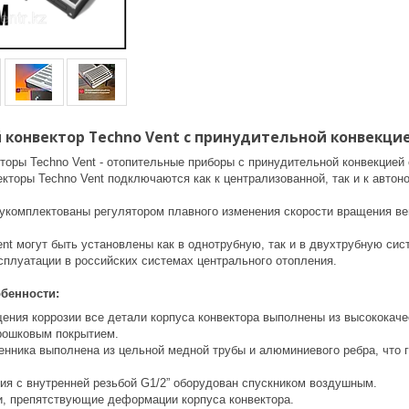
конвектор Techno Vent с принудительной конвекцие
торы Techno Vent - отопительные приборы с принудительной конвекцие
екторы Techno Vent подключаются как к централизованной, так и к авто
 укомплектованы регулятором плавного изменения скорости вращения ве
nt могут быть установлены как в однотрубную, так и в двухтрубную сис
сплуатации в российских системах центрального отопления.
бенности:
ения коррозии все детали корпуса конвектора выполнены из высококаче
рошковым покрытием.
енника выполнена из цельной медной трубы и алюминиевого ребра, что г
ия с внутренней резьбой G1/2” оборудован спускником воздушным.
и, препятствующие деформации корпуса конвектора.