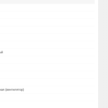
ый
ая (вентилятор)