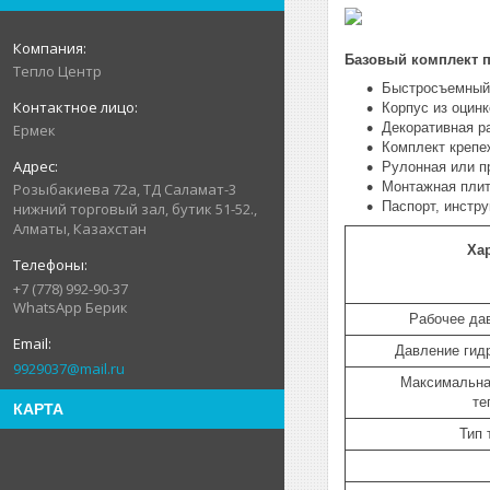
Базовый комплект п
Тепло Центр
Быстросъемный 
Корпус из оцин
Декоративная р
Ермек
Комплект крепе
Рулонная или п
Монтажная плита
Розыбакиева 72а, ТД Саламат-3
Паспорт, инстру
нижний торговый зал, бутик 51-52.,
Алматы, Казахстан
Ха
+7 (778) 992-90-37
WhatsApp Берик
Рабочее да
Давление гид
9929037@mail.ru
Максимальна
те
КАРТА
Тип 