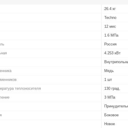
26.4 кг
Techno
12 мес
1.6 МПа
ель
Россия
ьная
4.253 кВт
Внутрипольн
енника
Медь
бменников
1 шт
ература теплоносителя
130 град.
ление
3 МПа
Принудительн
я
Боковое
Новое