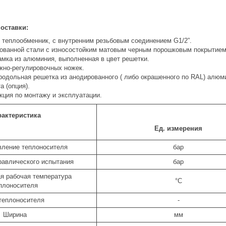
оставки:
теплообменник, с внутренним резьбовым соединением G1/2”.
кованной стали с износостойким матовым черным порошковым покрытием
амка из алюминия, выполненная в цвет решетки.
жно-регулировочных ножек.
родольная решетка из анодированного ( либо окрашенного по RAL) алюми
 (опция).
кция по монтажу и эксплуатации.
рактеристика
Ед. измерения
вление теплоносителя
бар
равлического испытания
бар
я рабочая температура
°C
плоносителя
теплоносителя
-
Ширина
мм