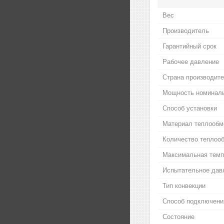
Вес
Производитель
Гарантийный срок
Рабочее давление
Страна производит
Мощность номинал
Способ установки
Материал теплообм
Количество теплоо
Максимальная темп
Испытательное дав
Тип конвекции
Способ подключени
Состояние