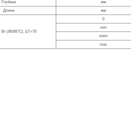
Глубина
мм
Длина
мм
0
min
Вт (95/85°С), ΔТ=70
norm
max