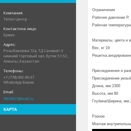
Ограничения
Рабочее давление P, 
Тепло Центр
Рабочая температура 
Ермек
Материалы, цвета и 
Вес, кг:19
Розыбакиева 72а, ТД Саламат-3
Решетка:анодирован
нижний торговый зал, бутик 51-52.,
Алматы, Казахстан
Присоединения и раз
+7 (778) 992-90-37
Присоединение резь
WhatsApp Берик
Длина, мм:2300
Высота, мм:80
9929037@mail.ru
Глубина/Ширина, мм:
КАРТА
Разное
Монтаж:внутрипольн