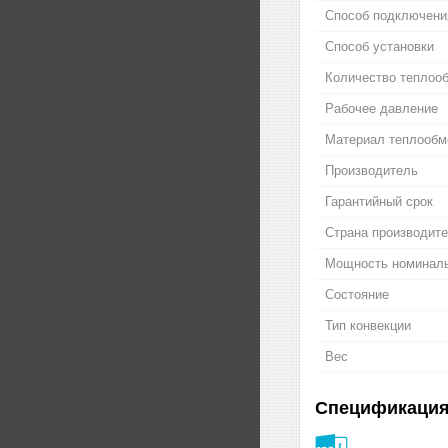
Способ подключени
Способ установки
Количество теплоо
Рабочее давление
Материал теплообм
Производитель
Гарантийный срок
Страна производит
Мощность номинал
Состояние
Тип конвекции
Вес
Спецификаци