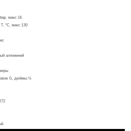
бар, макс:16
T, °C, макс:130
вес
ный алюминий
меры
бовое G, дюймы:½
272
ый