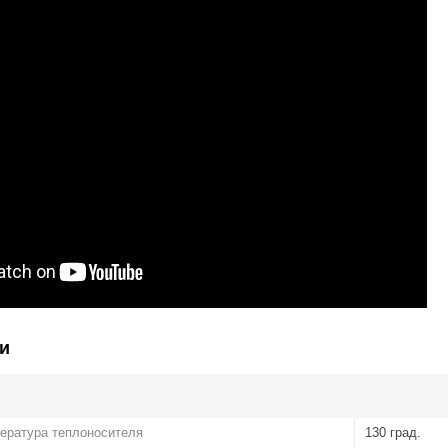
и
ература теплоносителя
130 град.