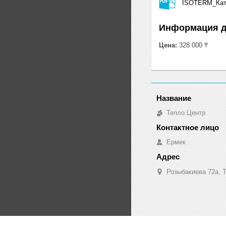
ISOTERM_Кат
Информация д
Цена:
328 000 ₸
Тепло Центр
Ермек
Розыбакиева 72а, Т