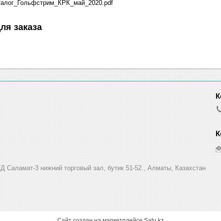
алог_Гольфстрим_КРК_май_2020.pdf
ля заказа
Д Саламат-3 нижний торговый зал, бутик 51-52., Алматы, Казахстан
Сайт создан на маркетплейсе
Satu.kz