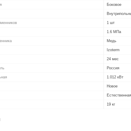
я
Боковое
Внутрипольн
бменников
1 шт
1.6 МПа
енника
Медь
Izoterm
24 мес
ель
Россия
ьная
1.012 кВт
Новое
Естественная
19 кг
я