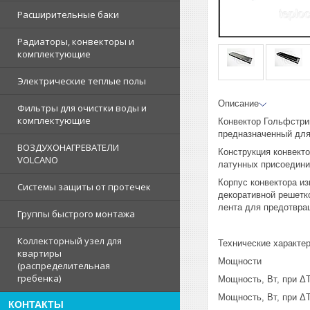
Расширительные баки
Радиаторы, конвекторы и
комплектующие
Электрические теплые полы
Описание
Фильтры для очистки воды и
комплектующие
Конвектор Гольфстри
предназначенный для
ВОЗДУХОНАГРЕВАТЕЛИ
Конструкция конвект
VOLCANO
латунных присоединит
Корпус конвектора из
Системы защиты от протечек
декоративной решетк
лента для предотвра
Группы быстрого монтажа
Коллекторный узел для
Технические характе
квартиры
Мощности
(распределительная
гребенка)
Мощность, Вт, при ΔT
Мощность, Вт, при ΔT
КОНТАКТЫ