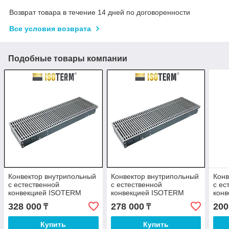
Возврат товара в течение 14 дней по договоренности
Все условия возврата
Подобные товары компании
Конвектор внутрипольный
Конвектор внутрипольный
Конв
с естественной
с естественной
с ес
конвекцией ISOTERM
конвекцией ISOTERM
кон
Гольфстрим КРК 2300 мм
Гольфстрим КРК 1900 мм
Гол
328 000
278 000
200
₸
₸
Купить
Купить