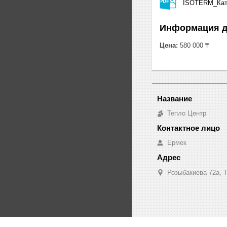
ISOTERM_Кат
Информация д
Цена:
580 000 ₸
Тепло Центр
Ермек
Розыбакиева 72а, Т