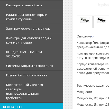
Расширительные баки
Радиаторы, конвекторы и
комплектующие
Электрические теплые полы
Описание
Фильтры для очистки воды и
комплектующие
Конвектор Гольфстри
предназначенный для
ВОЗДУХОНАГРЕВАТЕЛИ
Конструкция конвект
VOLCANO
латунных присоединит
Корпус конвектора из
Системы защиты от протечек
декоративной решетк
лента для предотвра
Группы быстрого монтажа
Коллекторный узел для
Технические характе
квартиры
Мощности
(распределительная
гребенка)
Мощность, Вт, при ΔT
Мощность, Вт, при ΔT
КОНТАКТЫ