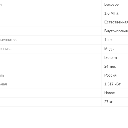
я
Боковое
1.6 МПа
Естественная
Внутрипольн
бменников
1 шт
енника
Медь
Izoterm
24 мес
ель
Россия
ьная
1.517 кВт
Новое
27 кг
я