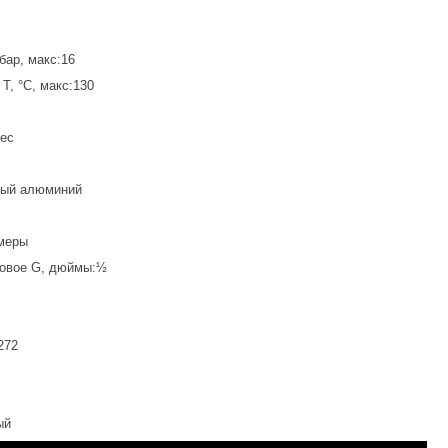
бар, макс:16
T, °C, макс:130
вес
ный алюминий
меры
бовое G, дюймы:½
272
ый