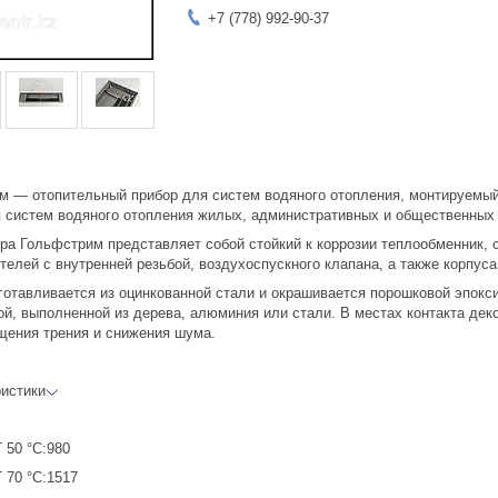
+7 (778) 992-90-37
м — отопительный прибор для систем водяного отопления, монтируемый
 систем водяного отопления жилых, административных и общественных з
ора Гольфстрим представляет собой стойкий к коррозии теплообменник,
елей с внутренней резьбой, воздухоспускного клапана, а также корпуса
готавливается из оцинкованной стали и окрашивается порошковой эпокс
ой, выполненной из дерева, алюминия или стали. В местах контакта дек
щения трения и снижения шума.
ристики
 50 °С:980
 70 °С:1517