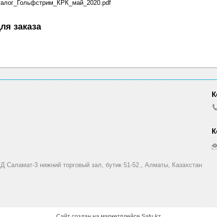
алог_Гольфстрим_КРК_май_2020.pdf
ля заказа
Д Саламат-3 нижний торговый зал, бутик 51-52., Алматы, Казахстан
Сайт создан на маркетплейсе
Satu.kz