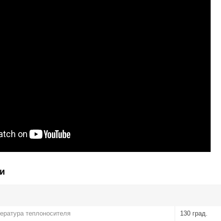
и
ература теплоносителя
130 град.