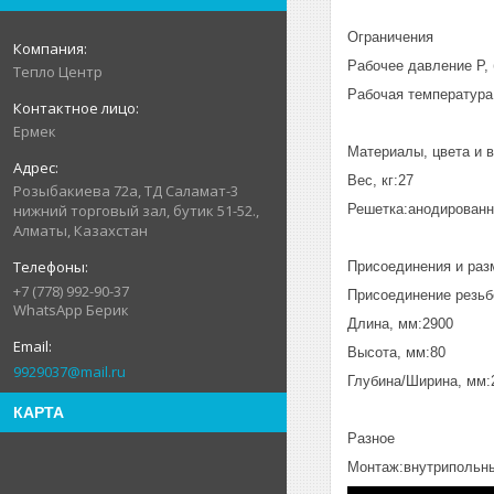
Ограничения
Рабочее давление P, 
Тепло Центр
Рабочая температура 
Ермек
Материалы, цвета и 
Вес, кг:27
Розыбакиева 72а, ТД Саламат-3
Решетка:анодирован
нижний торговый зал, бутик 51-52.,
Алматы, Казахстан
Присоединения и раз
+7 (778) 992-90-37
Присоединение резь
WhatsApp Берик
Длина, мм:2900
Высота, мм:80
9929037@mail.ru
Глубина/Ширина, мм:
КАРТА
Разное
Монтаж:внутрипольн