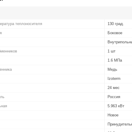
ература теплоносителя
130 град.
я
Боковое
Внутрипольн
бменников
1 шт
1.6 МПа
енника
Медь
Izoterm
24 мес
ель
Россия
ьная
5.963 кВт
Новое
Принудительн