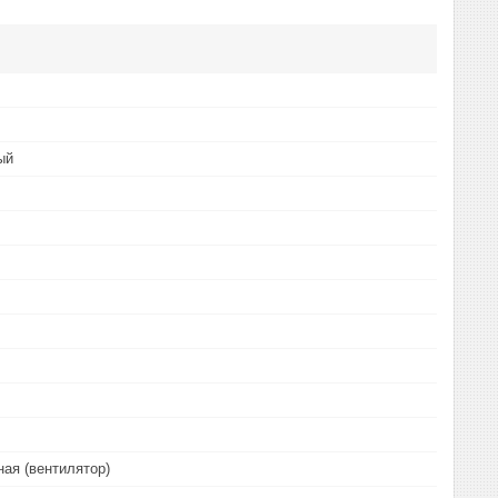
ый
ая (вентилятор)