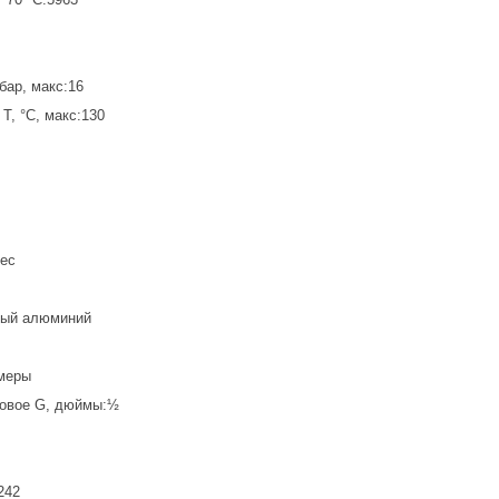
бар, макс:16
T, °C, макс:130
вес
ный алюминий
меры
бовое G, дюймы:½
242