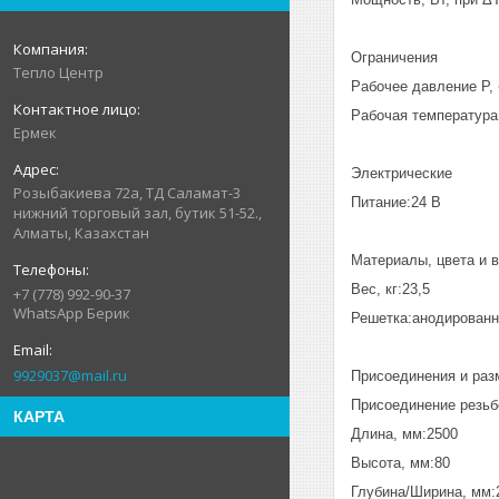
Ограничения
Тепло Центр
Рабочее давление P, 
Рабочая температура 
Ермек
Электрические
Розыбакиева 72а, ТД Саламат-3
Питание:24 В
нижний торговый зал, бутик 51-52.,
Алматы, Казахстан
Материалы, цвета и 
Вес, кг:23,5
+7 (778) 992-90-37
WhatsApp Берик
Решетка:анодирован
9929037@mail.ru
Присоединения и раз
Присоединение резь
КАРТА
Длина, мм:2500
Высота, мм:80
Глубина/Ширина, мм: