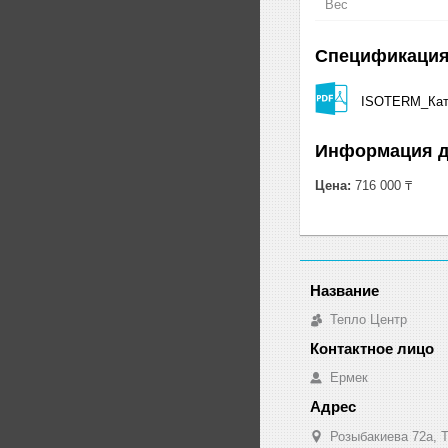
Вес
Спецификаци
ISOTERM_Кат
Информация д
Цена:
716 000 ₸
Тепло Центр
Ермек
Розыбакиева 72а, Т