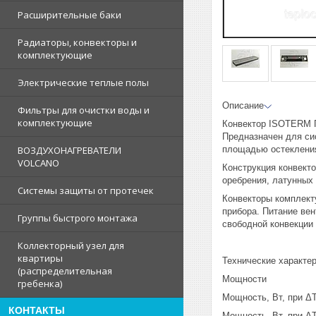
Расширительные баки
Радиаторы, конвекторы и
комплектующие
Электрические теплые полы
Описание
Фильтры для очистки воды и
комплектующие
Конвектор ISOTERM Г
Предназначен для си
площадью остеклени
ВОЗДУХОНАГРЕВАТЕЛИ
VOLCANO
Конструкция конвект
оребрения, латунных 
Системы защиты от протечек
Конвекторы комплект
прибора. Питание ве
Группы быстрого монтажа
свободной конвекции
Коллекторный узел для
квартиры
Технические характе
(распределительная
Мощности
гребенка)
Мощность, Вт, при ΔT
КОНТАКТЫ
Мощность, Вт, при ΔT