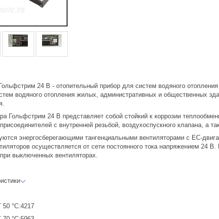
ольфстрим 24 В - отопительный прибор для систем водяного отопления
стем водяного отопления жилых, административных и общественных зда
я.
ора Гольфстрим 24 В представляет собой стойкий к коррозии теплообме
присоединителей с внутренней резьбой, воздухоспускного клапана, а та
уются энергосберегающими тангенциальными вентиляторами с ЕС-двига
нтиляторов осуществляется от сети постоянного тока напряжением 24 В.
 при выключенных вентиляторах.
ристики
 50 °С:4217
 70 °С:5963