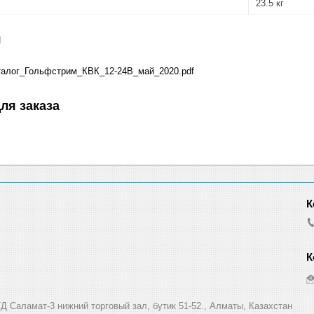
23.5 кг
я
алог_Гольфстрим_КВК_12-24В_май_2020.pdf
ля заказа
Д Саламат-3 нижний торговый зал, бутик 51-52., Алматы, Казахстан