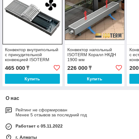
Конвектор внутрипольный
Конвектор напольный
Конв
с принудительной
ISOTERM Коралл НКДН
с ес
конвекцией ISOTERM
1900 мм
кон
Гольфстрим КВК24 1700
Гол
465 000
226 000
200
₸
₸
мм
Купить
Купить
О нас
Рейтинг не сформирован
Менее 5 отзывов за последний год
Работает с 05.11.2022
г. Алматы