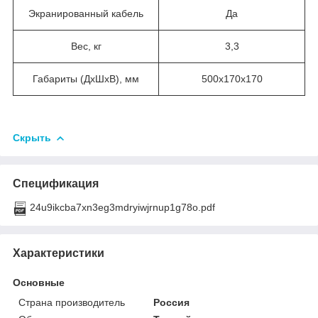
Экранированный кабель
Да
Вес, кг
3,3
Габариты (ДхШхВ), мм
500х170х170
Скрыть
Спецификация
24u9ikcba7xn3eg3mdryiwjrnup1g78o.pdf
Характеристики
Основные
Страна производитель
Россия