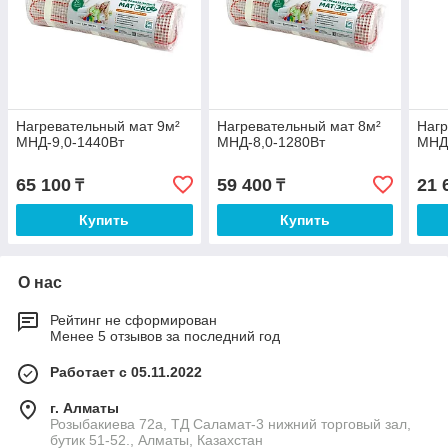
Нагревательный мат 9м²
Нагревательный мат 8м²
Нагр
МНД-9,0-1440Вт
МНД-8,0-1280Вт
МНД
65 100
59 400
21 
₸
₸
Купить
Купить
О нас
Рейтинг не сформирован
Менее 5 отзывов за последний год
Работает с 05.11.2022
г. Алматы
Розыбакиева 72а, ТД Саламат-3 нижний торговый зал,
бутик 51-52., Алматы, Казахстан