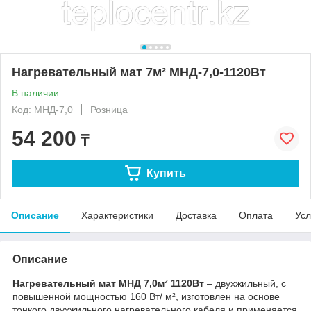
Нагревательный мат 7м² МНД-7,0-1120Вт
В наличии
Код: МНД-7,0
Розница
54 200
₸
Купить
Описание
Характеристики
Доставка
Оплата
Усл
Описание
Нагревательный мат МНД 7,0м² 1120
В
т
– двухжильный, с
повышенной мощностью 160 Вт/ м², изготовлен на основе
тонкого двухжильного нагревательного кабеля и применяется