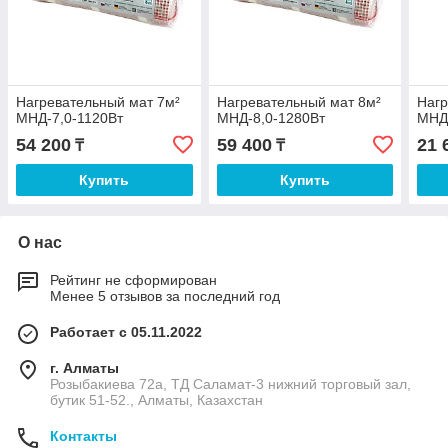
Нагревательный мат 7м²
Нагревательный мат 8м²
Нагр
МНД-7,0-1120Вт
МНД-8,0-1280Вт
МНД
54 200
59 400
21 
₸
₸
Купить
Купить
О нас
Рейтинг не сформирован
Менее 5 отзывов за последний год
Работает с 05.11.2022
г. Алматы
Розыбакиева 72а, ТД Саламат-3 нижний торговый зал,
бутик 51-52., Алматы, Казахстан
Контакты