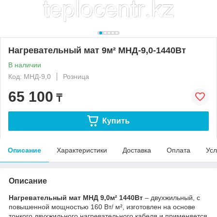
Нагревательный мат 9м² МНД-9,0-1440Вт
В наличии
Код: МНД-9,0
Розница
65 100
₸
Купить
Описание
Характеристики
Доставка
Оплата
Усл
Описание
Нагревательный мат МНД 9,0м² 1440
В
т
– двухжильный, с
повышенной мощностью 160 Вт/ м², изготовлен на основе
тонкого двухжильного нагревательного кабеля и применяется