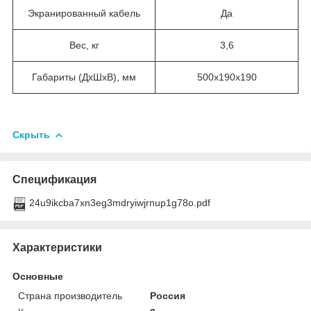
Экранированный кабель
Да
Вес, кг
3,6
Габариты (ДхШхВ), мм
500х190х190
Скрыть
Спецификация
24u9ikcba7xn3eg3mdryiwjrnup1g78o.pdf
Характеристики
Основные
Страна производитель
Россия