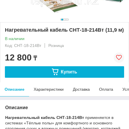
Нагревательный кабель СНТ-18-214Вт (11,9 м)
В наличии
Код: СНТ-18-214Вт
Розница
12 800
₸
Купить
Описание
Характеристики
Доставка
Оплата
Усл
Описание
Нагревательный кабель СНТ-18-214Вт
применяется в
системах «Тёплые полы» для комфортного и основного
отопления сухих и влажных помещений (квартир, коттеджей,