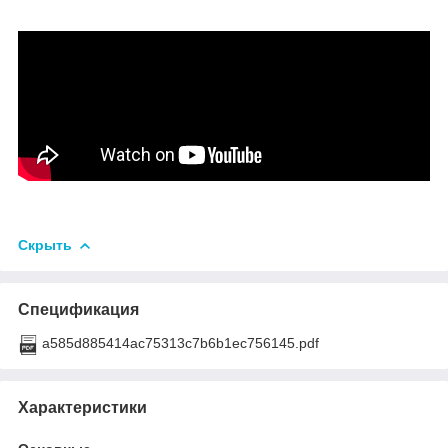
Скрыть
Спецификация
a585d885414ac75313c7b6b1ec756145.pdf
Характеристики