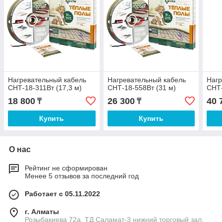
Нагревательный кабель
Нагревательный кабель
Нагр
СНТ-18-311Вт (17,3 м)
СНТ-18-558Вт (31 м)
СНТ-
18 800
26 300
40 
₸
₸
Купить
Купить
О нас
Рейтинг не сформирован
Менее 5 отзывов за последний год
Работает с 05.11.2022
г. Алматы
Розыбакиева 72а, ТД Саламат-3 нижний торговый зал,