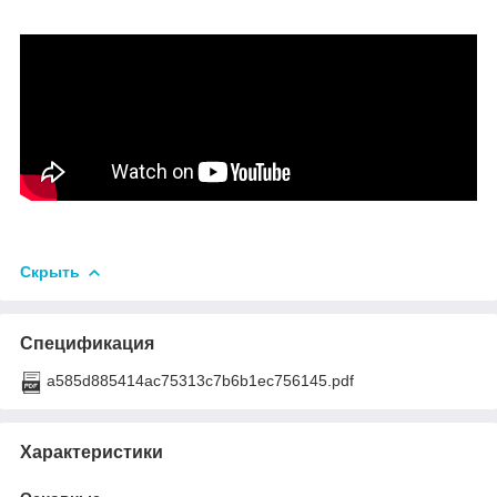
Скрыть
Спецификация
a585d885414ac75313c7b6b1ec756145.pdf
Характеристики