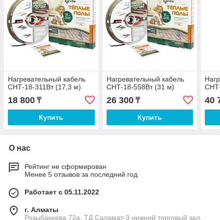
Нагревательный кабель
Нагревательный кабель
Нагр
СНТ-18-311Вт (17,3 м)
СНТ-18-558Вт (31 м)
СНТ-
18 800
26 300
40 
₸
₸
Купить
Купить
О нас
Рейтинг не сформирован
Менее 5 отзывов за последний год
Работает с 05.11.2022
г. Алматы
Розыбакиева 72а, ТД Саламат-3 нижний торговый зал,