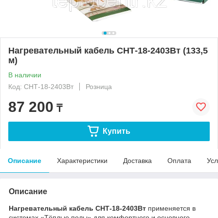
Нагревательный кабель СНТ-18-2403Вт (133,5
м)
В наличии
Код: СНТ-18-2403Вт
Розница
87 200
₸
Купить
Описание
Характеристики
Доставка
Оплата
Усл
Описание
Нагревательный кабель СНТ-18-2403Вт
применяется в
системах «Тёплые полы» для комфортного и основного