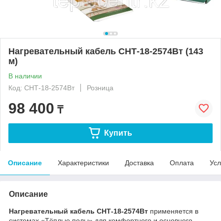
Нагревательный кабель СНТ-18-2574Вт (143
м)
В наличии
Код: СНТ-18-2574Вт
Розница
98 400
₸
Купить
Описание
Характеристики
Доставка
Оплата
Усл
Описание
Нагревательный кабель СНТ-18-2574Вт
применяется в
системах «Тёплые полы» для комфортного и основного