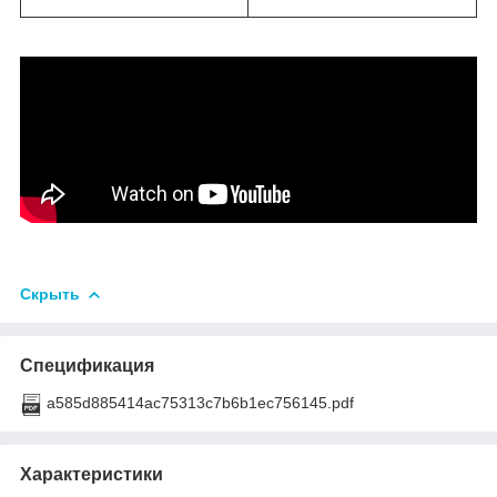
Скрыть
Спецификация
a585d885414ac75313c7b6b1ec756145.pdf
Характеристики