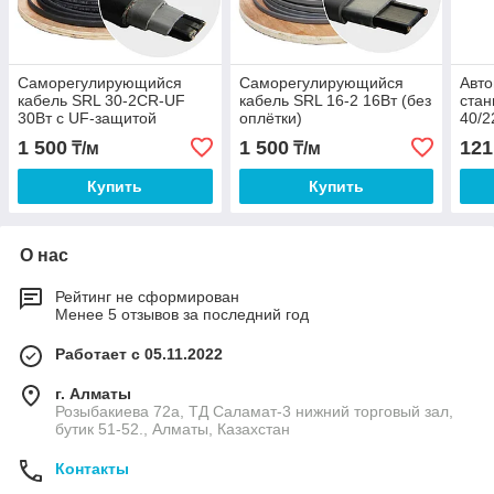
Саморегулирующийся
Саморегулирующийся
Авто
кабель SRL 30-2CR-UF
кабель SRL 16-2 16Вт (без
стан
30Вт с UF-защитой
оплётки)
40/2
1 500
1 500
121
₸/м
₸/м
Купить
Купить
О нас
Рейтинг не сформирован
Менее 5 отзывов за последний год
Работает с 05.11.2022
г. Алматы
Розыбакиева 72а, ТД Саламат-3 нижний торговый зал,
бутик 51-52., Алматы, Казахстан
Контакты