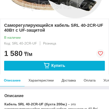
Саморегулирующийся кабель SRL 40-2CR-UF
40Вт с UF-защитой
В наличии
Код: SRL 40-2CR-UF
Розница
1 580
₸/м
Купить
Описание
Характеристики
Доставка
Оплата
Усл
Описание
Кабель SRL 40-2CR-UF
(бухта 200м.
)
– это
саморегулирующийся греющий кабель мощностью 40 Вт/