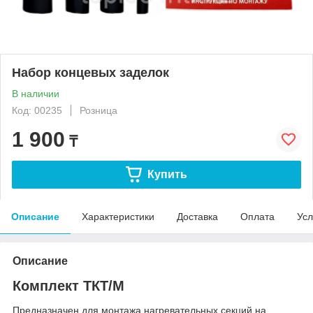
Набор концевых заделок
В наличии
Код: 00235
Розница
1 900
₸
Купить
Описание
Характеристики
Доставка
Оплата
Усл
Описание
Комплект ТКТ/М
Предназначен для монтажа нагревательных секций на