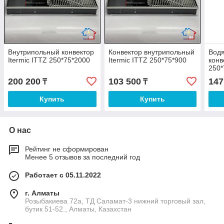
Внутрипольный конвектор
Конвектор внутрипольный
Вод
Itermic ITTZ 250*75*2000
Itermic ITTZ 250*75*900
конв
250*
200 200
103 500
147
₸
₸
Купить
Купить
О нас
Рейтинг не сформирован
Менее 5 отзывов за последний год
Работает с 05.11.2022
г. Алматы
Розыбакиева 72а, ТД Саламат-3 нижний торговый зал,
бутик 51-52., Алматы, Казахстан