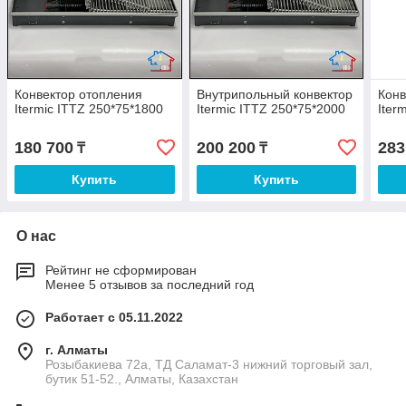
Конвектор отопления
Внутрипольный конвектор
Конв
Itermic ITTZ 250*75*1800
Itermic ITTZ 250*75*2000
Iter
180 700
200 200
283
₸
₸
Купить
Купить
О нас
Рейтинг не сформирован
Менее 5 отзывов за последний год
Работает с 05.11.2022
г. Алматы
Розыбакиева 72а, ТД Саламат-3 нижний торговый зал,
бутик 51-52., Алматы, Казахстан