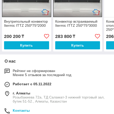
Внутрипольный конвектор
Конвектор встраиваемый
Конв
Itermic ITTZ 250*75*2000
Itermic ITTZ 250*75*3000
отоп
250*
200 200
283 800
206
₸
₸
Купить
Купить
О нас
Рейтинг не сформирован
Менее 5 отзывов за последний год
Работает с 05.11.2022
г. Алматы
Розыбакиева 72а, ТД Саламат-3 нижний торговый зал,
бутик 51-52., Алматы, Казахстан
Контакты