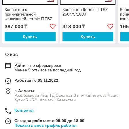
Конвектор с
Конвектор Itermic ITTBZ
Конв
принудительной
250*75*1600
при
конвекцией Itermic ITTBZ
конв
250*75*2000
250*
387 000
318 000
165
₸
₸
Купить
Купить
О нас
Рейтинг не сформирован
Менее 5 отзывов за последний год
Работает с 05.11.2022
г. Алматы
Розыбакиева 72а, ТД Саламат-3 нижний торговый зал,
бутик 51-52., Алматы, Казахстан
Контакты
Сегодня работает с 09:00 до 18:00
Показать весь график работы