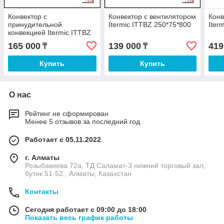
Конвектор с
Конвектор с вентилятором
Конв
принудительной
Itermic ITTBZ 250*75*800
Iter
конвекцией Itermic ITTBZ
250*75*1100
165 000
139 000
419
₸
₸
Купить
Купить
О нас
Рейтинг не сформирован
Менее 5 отзывов за последний год
Работает с 05.11.2022
г. Алматы
Розыбакиева 72а, ТД Саламат-3 нижний торговый зал,
бутик 51-52., Алматы, Казахстан
Контакты
Сегодня работает с 09:00 до 18:00
Показать весь график работы