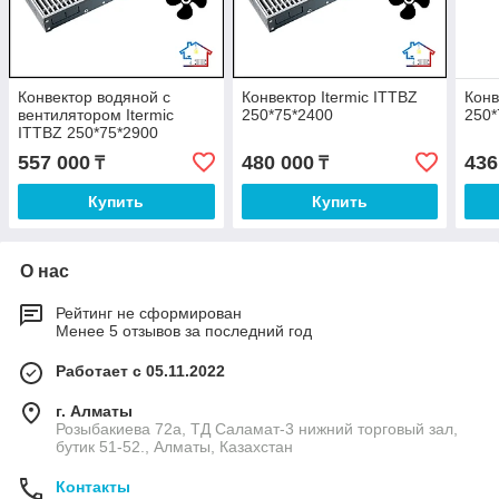
Конвектор водяной с
Конвектор Itermic ITTBZ
Конв
вентилятором Itermic
250*75*2400
250*
ITTBZ 250*75*2900
557 000
480 000
436
₸
₸
Купить
Купить
О нас
Рейтинг не сформирован
Менее 5 отзывов за последний год
Работает с 05.11.2022
г. Алматы
Розыбакиева 72а, ТД Саламат-3 нижний торговый зал,
бутик 51-52., Алматы, Казахстан
Контакты