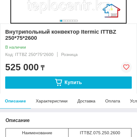
Внутрипольный конвектор Itermic ITTBZ
250*75*2600
В наличии
Код: ITTBZ 250*75*2600
Розница
525 000
₸
Купить
Описание
Характеристики
Доставка
Оплата
Усл
Описание
Наименование
ITTBZ.075.250.2600