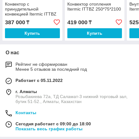
Конвектор с
Конвектор отопления
Внут
принудительной
Itermic ITTBZ 250*75*2100
Iter
конвекцией Itermic ITTBZ
250*75*2000
387 000
419 000
525
₸
₸
Купить
Купить
О нас
Рейтинг не сформирован
Менее 5 отзывов за последний год
Работает с 05.11.2022
г. Алматы
Розыбакиева 72а, ТД Саламат-3 нижний торговый зал,
бутик 51-52., Алматы, Казахстан
Контакты
Сегодня работает с 09:00 до 18:00
Показать весь график работы