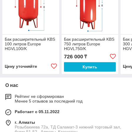
Бак расширительный KBS
Бак расширительный KBS
Бак
100 литров Europe
750 литров Europe
300 
HGVL100/K
HGVL750/K
HGV
726 000
₸
Цену уточняйте
Цен
Купить
О нас
Рейтинг не сформирован
Менее 5 отзывов за последний год
Работает с 05.11.2022
г. Алматы
Розыбакиева 72а, ТД Саламат-3 нижний торговый зал,
бутик 51-52., Алматы, Казахстан