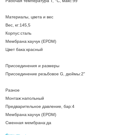
Рабочая температура T, °C, макс:99
Материалы, цвета и вес
Вес, кг:145,5
Корпус:сталь
Мембрана:каучук (EPDM)
Цвет бака:красный
Присоединения и размеры
Присоединение резьбовое G, дюймы:2"
Разное
Монтаж:напольный
Предварительное давление, бар:4
Мембрана:каучук (EPDM)
Сменная мембрана:да