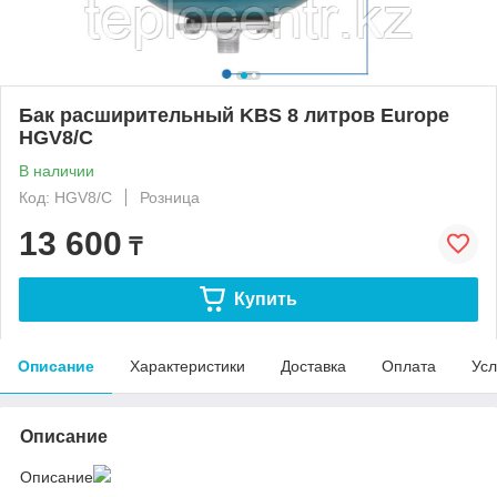
Бак расширительный KBS 8 литров Europe
HGV8/C
В наличии
Код: HGV8/C
Розница
13 600
₸
Купить
Описание
Характеристики
Доставка
Оплата
Усл
Описание
Описание