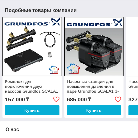
Подобные товары компании
Комплект для
Насосные станции для
Насо
подключения двух
повышения давления в
Grun
насосов Grundfos SCALA1
паре Grundfos SCALA1 3-
45
157 000
685 000
327
₸
₸
Купить
Купить
О нас