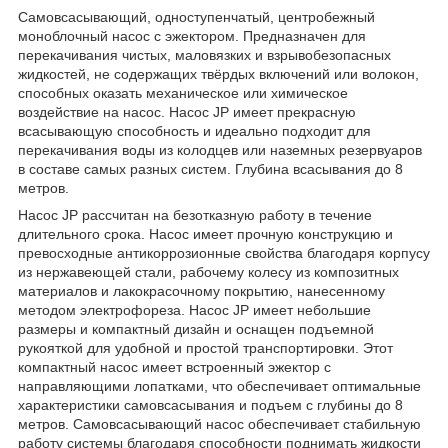
Cамовсасывающий, одноступенчатый, центробежный
моноблочный насос с эжектором. Предназначен для
перекачивания чистых, маловязких и взрывобезопасных
жидкостей, не содержащих твёрдых включений или волокон,
способных оказать механическое или химическое
воздействие на насос. Насос JP имеет прекрасную
всасывающую способность и идеально подходит для
перекачивания воды из колодцев или наземных резервуаров
в составе самых разных систем. Глубина всасывания до 8
метров.
Насос JP рассчитан на безотказную работу в течение
длительного срока. Насос имеет прочную конструкцию и
превосходные антикоррозионные свойства благодаря корпусу
из нержавеющей стали, рабочему колесу из композитных
материалов и лакокрасочному покрытию, нанесенному
методом электрофореза. Насос JP имеет небольшие
размеры и компактный дизайн и оснащен подъемной
рукояткой для удобной и простой транспортировки. Этот
компактный насос имеет встроенный эжектор с
направляющими лопатками, что обеспечивает оптимальные
характеристики самовсасывания и подъем с глубины до 8
метров. Самовсасывающий насос обеспечивает стабильную
работу системы благодаря способности поднимать жидкости