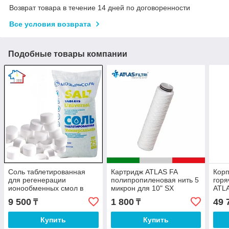
Возврат товара в течение 14 дней по договоренности
Все условия возврата
Подобные товары компании
Соль таблетированная
Картридж ATLAS FA
Корп
для регенерации
полипропиленовая нить 5
горя
ионообменных смол в
микрон для 10" SX
ATL
фильтрах 25 кг
HOT 
9 500
1 800
49 
₸
₸
Купить
Купить