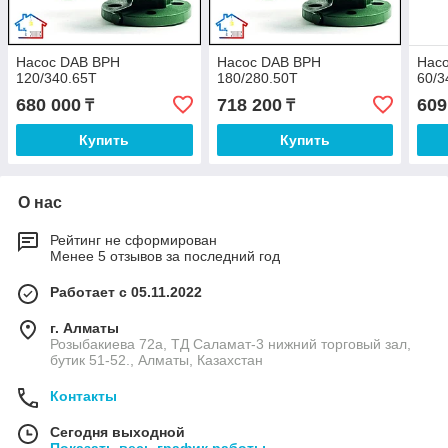
Насос DAB BPH
Насос DAB BPH
Нас
120/340.65Т
180/280.50T
60/3
680 000
718 200
609
₸
₸
Купить
Купить
О нас
Рейтинг не сформирован
Менее 5 отзывов за последний год
Работает с 05.11.2022
г. Алматы
Розыбакиева 72а, ТД Саламат-3 нижний торговый зал,
бутик 51-52., Алматы, Казахстан
Контакты
Сегодня выходной