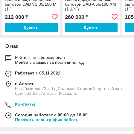
бытовой DAB VS 35/150 M
бытовой DAB A 56/180 XM
быто
(1")
(1 1/4")
(1")
212 000
260 000
105
₸
₸
Купить
Купить
О нас
Рейтинг не сформирован
Менее 5 отзывов за последний год
Работает с 05.11.2022
г. Алматы
Розыбакиева 72а, ТД Саламат-3 нижний торговый зал,
бутик 51-52., Алматы, Казахстан
Контакты
Сегодня работает с 09:00 до 18:00
Показать весь график работы