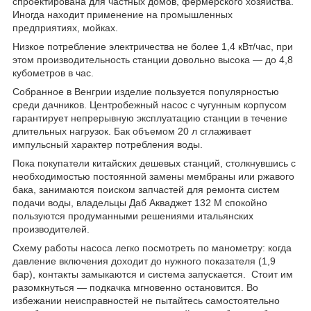
спроектирована для частных домов, фермерского хозяйства.
Иногда находит применение на промышленных
предприятиях, мойках.
Низкое потребление электричества не более 1,4 кВт/час, при
этом производительность станции довольно высока — до 4,8
кубометров в час.
Собранное в Венгрии изделие пользуется популярностью
среди дачников. Центробежный насос с чугунным корпусом
гарантирует непрерывную эксплуатацию станции в течение
длительных нагрузок. Бак объемом 20 л сглаживает
импульсный характер потребления воды.
Пока покупатели китайских дешевых станций, столкнувшись с
необходимостью постоянной замены мембраны или ржавого
бака, занимаются поиском запчастей для ремонта систем
подачи воды, владельцы Даб Акваджет 132 М спокойно
пользуются продуманными решениями итальянских
производителей.
Схему работы насоса легко посмотреть по манометру: когда
давление включения доходит до нужного показателя (1,9
бар), контакты замыкаются и система запускается. Стоит им
разомкнуться — подкачка мгновенно остановится. Во
избежании неисправностей не пытайтесь самостоятельно