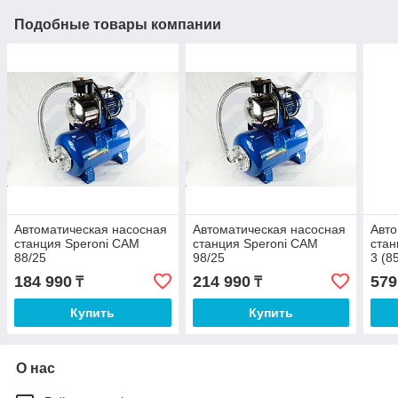
Подобные товары компании
Автоматическая насосная
Автоматическая насосная
Авто
станция Speroni CAM
станция Speroni CAM
стан
88/25
98/25
3 (8
184 990
214 990
579
₸
₸
Купить
Купить
О нас