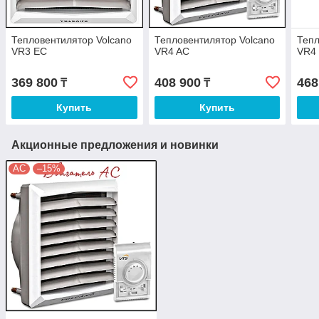
Тепловентилятор Volcano
Тепловентилятор Volcano
Тепл
VR3 EC
VR4 AC
VR4
369 800
408 900
468
₸
₸
Купить
Купить
Акционные предложения и новинки
AC
–15%