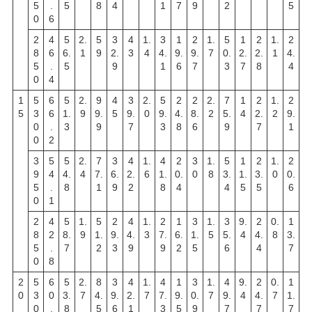
5
.
5
8
4
1
7
9
2
5
0
6
2
4
5
2.
5
3
4
1.
3
1
2
1.
5
1
2
1.
2
8
6
6.
1
9
2.
3
4
4.
9.
9.
7
0.
2.
2.
1
4.
5
.
5
9
1
6
7
3
7
8
4
0
4
1
5
6
5
2.
9
4
3
2.
5
2
2
2.
7
1
2
1.
2
5
3
6
1.
9
9.
5
9.
0
9.
4.
8.
2
5.
4
2.
2
9.
0
.
3
9
7
3
8
6
9
7
1
0
2
3
5
5
2.
7
3
4
1.
4
2
3
1.
5
1
2
1.
2
9
4
4.
4
7.
6.
2.
6
1.
0.
0
8
3.
1.
3.
0
0.
5
.
8
1
9
2
8
4
4
5
5
6
0
1
2
4
5
1.
5
2
4
1.
2
1
3
1.
3
9.
2
0.
1
8
2
8.
9
1.
9.
4.
3
7.
6.
1.
5
5.
4
4.
8
3.
5
.
7
2
3
9
9
2
5
6
4
7
0
8
2
5
6
5
2.
8
3
4
1.
4
1
3
1.
4
9.
2
0.
1
0
3
0
3.
7
4.
9.
2.
7
7.
9.
0.
7
9.
4
4.
7
1.
0
.
8
5
6
1
3
5
9
7
7
7