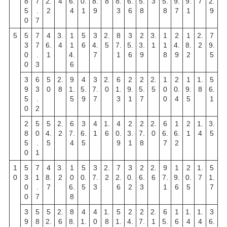
8
7
2.
4
6.
0.
8.
8
8.
6.
5.
3
5.
9.
9.
7
2.
5
.
2
4
1
9
3
6
8
8
7
1
9
0
7
5
5
7
4
3.
1
5
3
2.
8
3
2
3.
1
2
1
2.
7
3
7
6.
4
1
6
4.
5
7.
5.
3.
1
1
4.
8.
2
9.
0
.
1
4.
7
1
6
9
8
9
2
5
0
3
6
3
6
5
2.
9
4
3
2.
6
2
2
2.
1
2
1
1.
5
9
3
0
8
1.
5.
7.
0
1.
9.
5.
5
0
0.
9.
8
6.
5
.
5
9
7
3
1
7
0
4
5
1
0
2
2
5
5
2.
6
3
4
1.
4
2
2
2.
6
1
2
1.
3.
8
0
4.
2
7.
6.
1
6
0.
3.
7.
0
6.
6.
1
4
5
5
.
5
4
5
9
1
8
7
2
0
1
1
5
7
4
3.
1
5
3
2.
7
3
2
2.
9
1
2
1.
5
0
3
1
8.
2
0
0.
7.
2
2.
0.
6.
6
7.
9.
0.
7
1.
0
.
7
6.
5
3
6
2
3
1
6
5
7
0
7
8
3
5
5
2.
8
4
4
1.
5
2
2
2.
6
1
1.
1.
3
9
8
2.
6
8.
1.
0
8
1.
4.
7.
1
5.
6
4
4
6.