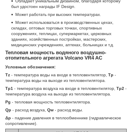
Обладает уникальным дизайном, благодаря которому
был удостоен награды IF Design.
Может работать при высоких температурах.
Может использоваться в производственных цехах,
складах, оптовых торговых точках, спортивных
сооружениях, теплицах, супермаркетах, церковных
зданиях, хозяйственных постройках, мастерских,
медицинских учреждениях, аптеках, больницах и т.д.
Тепловая мощность водяного воздушно-
отопительного агрегата Volcano VR4 AC
Условные обозначения:
T
z
- температура воды на входе в тепловентилятор,
T
p
-
температура воды на выходе из тепловентилятора.
T
p1
- температура воздуха на входе в тепловентилятор,
T
p2
-
температура воздуха на выходе из тепловентилятора.
P
g
- тепловая мощность тепловентилятора.
Q
p
- расход воздуха,
Q
w
- расход воды.
Δ
p
- падение давления в теплообменнике (гидравлическое
сопротивление).