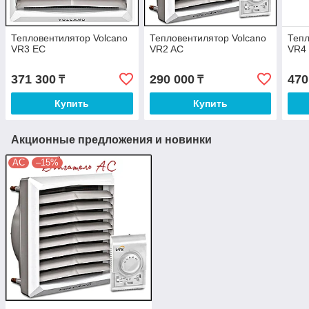
Тепловентилятор Volcano
Тепловентилятор Volcano
Тепл
VR3 EC
VR2 AC
VR4
371 300
290 000
470
₸
₸
Купить
Купить
Акционные предложения и новинки
AC
–15%