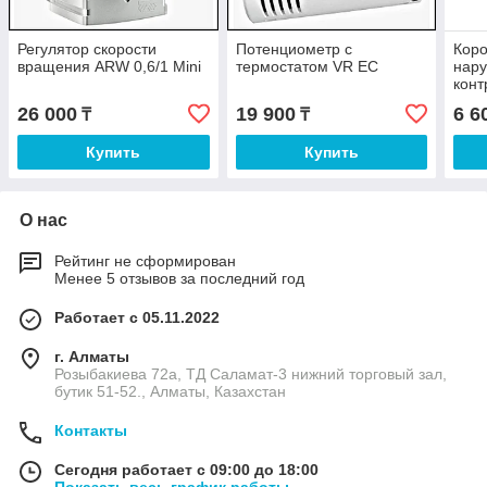
Регулятор скорости
Потенциометр с
Кор
вращения ARW 0,6/1 Mini
термостатом VR EC
нару
конт
26 000
19 900
6 6
₸
₸
Купить
Купить
О нас
Рейтинг не сформирован
Менее 5 отзывов за последний год
Работает с 05.11.2022
г. Алматы
Розыбакиева 72а, ТД Саламат-3 нижний торговый зал,
бутик 51-52., Алматы, Казахстан
Контакты
Сегодня работает с 09:00 до 18:00