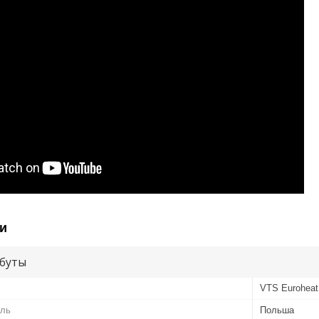
и
буты
VTS Euroheat
ель
Польша