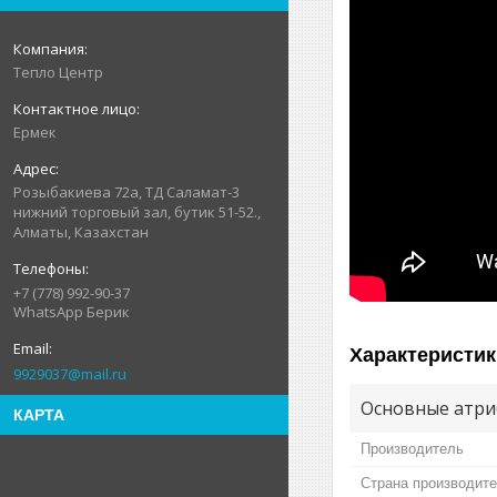
Тепло Центр
Ермек
Розыбакиева 72а, ТД Саламат-3
нижний торговый зал, бутик 51-52.,
Алматы, Казахстан
+7 (778) 992-90-37
WhatsApp Берик
Характеристик
9929037@mail.ru
Основные атри
КАРТА
Производитель
Страна производит