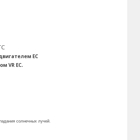
TC
двигателем EC
м VR EC.
падания солнечных лучей.