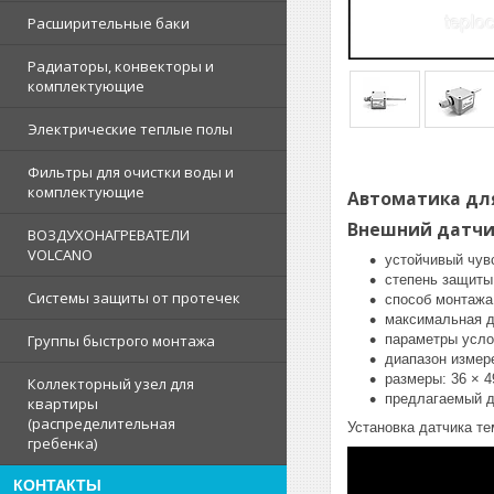
Расширительные баки
Радиаторы, конвекторы и
комплектующие
Электрические теплые полы
Фильтры для очистки воды и
комплектующие
Автоматика для
Внешний датчик
ВОЗДУХОНАГРЕВАТЕЛИ
VOLCANO
устойчивый чув
степень защиты 
Системы защиты от протечек
способ монтажа
максимальная д
параметры услов
Группы быстрого монтажа
диапазон измере
размеры: 36 × 4
Коллекторный узел для
предлагаемый ди
квартиры
(распределительная
Установка датчика т
гребенка)
КОНТАКТЫ