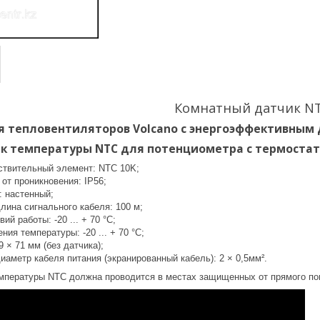
Комнатный датчик N
 тепловентиляторов Volcano с энергоэффективным 
 температуры NTC для потенциометра с термостато
ствительный элемент: NTC 10K;
от проникновения: IP56;
: настенный;
лина сигнального кабеля: 100 м;
ий работы: -20 ... + 70 °C;
ния температуры: -20 ... + 70 °C;
9 × 71 мм (без датчика);
аметр кабеля питания (экранированный кабель): 2 × 0,5мм².
емпературы NTC должна проводится в местах защищенных от прямого по