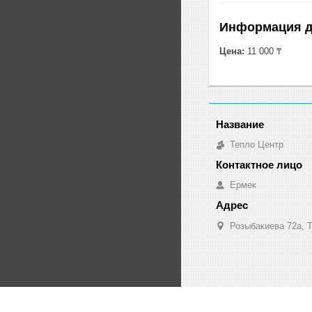
Информация д
Цена:
11 000 ₸
Тепло Центр
Ермек
Розыбакиева 72а, Т