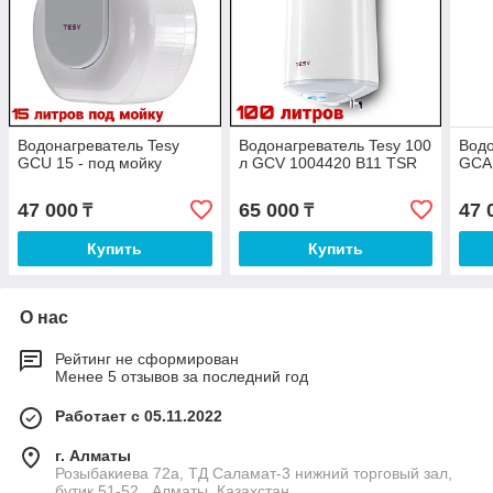
Водонагреватель Tesy
Водонагреватель Tesy 100
Водо
GCU 15 - под мойку
л GCV 1004420 B11 TSR
GCA 
47 000
65 000
47 
₸
₸
Купить
Купить
О нас
Рейтинг не сформирован
Менее 5 отзывов за последний год
Работает с 05.11.2022
г. Алматы
Розыбакиева 72а, ТД Саламат-3 нижний торговый зал,
бутик 51-52., Алматы, Казахстан