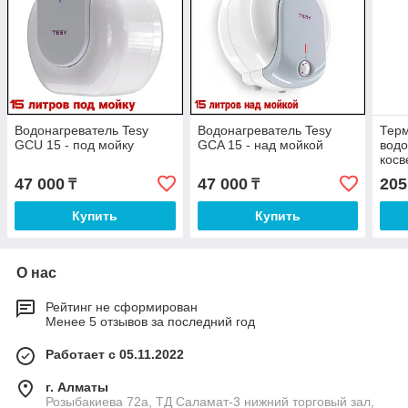
Водонагреватель Tesy
Водонагреватель Tesy
Терм
GCU 15 - под мойку
GCA 15 - над мойкой
водо
косв
литр
47 000
47 000
205
₸
₸
Купить
Купить
О нас
Рейтинг не сформирован
Менее 5 отзывов за последний год
Работает с 05.11.2022
г. Алматы
Розыбакиева 72а, ТД Саламат-3 нижний торговый зал,