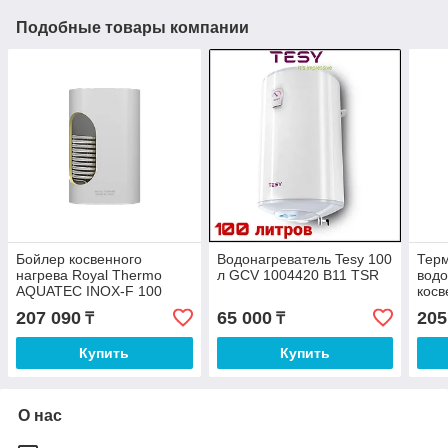
Подобные товары компании
Бойлер косвенного
Водонагреватель Tesy 100
Терм
нагрева Royal Thermo
л GCV 1004420 B11 TSR
водо
AQUATEC INOX-F 100
косв
настенный
литр
207 090
65 000
205
₸
₸
Купить
Купить
О нас