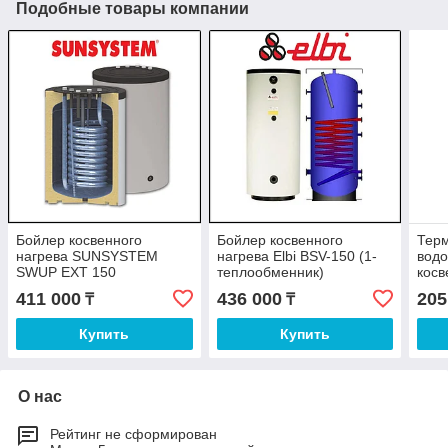
Подобные товары компании
Бойлер косвенного
Бойлер косвенного
Терм
нагрева SUNSYSTEM
нагрева Elbi BSV-150 (1-
водо
SWUP EXT 150
теплообменник)
косв
литр
411 000
436 000
205
₸
₸
Купить
Купить
О нас
Рейтинг не сформирован