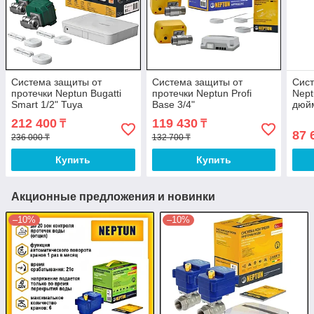
Система защиты от
Система защиты от
Сист
протечки Neptun Bugatti
протечки Neptun Profi
Nept
Smart 1/2" Tuya
Base 3/4"
дюй
212 400
119 430
₸
₸
87 
236 000 ₸
132 700 ₸
Купить
Купить
Акционные предложения и новинки
–10%
–10%