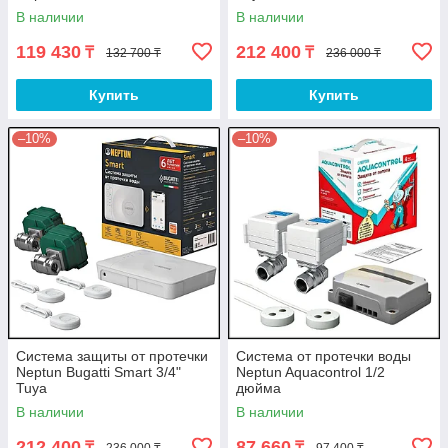
В наличии
В наличии
119 430
212 400
₸
₸
132 700 ₸
236 000 ₸
Купить
Купить
–10%
–10%
Система защиты от протечки
Система от протечки воды
Neptun Bugatti Smart 3/4"
Neptun Aquacontrol 1/2
Tuya
дюйма
В наличии
В наличии
212 400
87 660
₸
₸
236 000 ₸
97 400 ₸