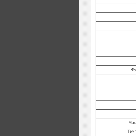
Фу
Мак
Тем