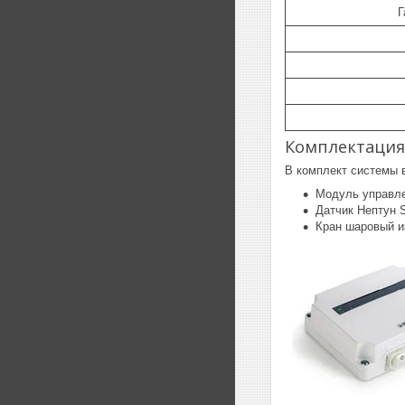
Г
Комплектация
В комплект системы 
Модуль управле
Датчик Нептун S
Кран шаровый из