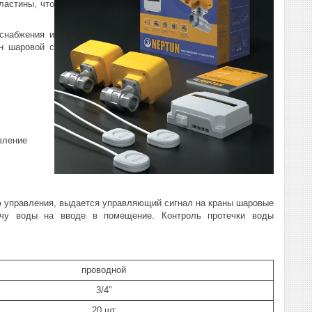
ластины, что
снабжения и
ан шаровой с
вление
ю управления, выдается управляющий сигнал на краны шаровые
ачу воды на вводе в помещение. Контроль протечки воды
проводной
3/4"
20 шт