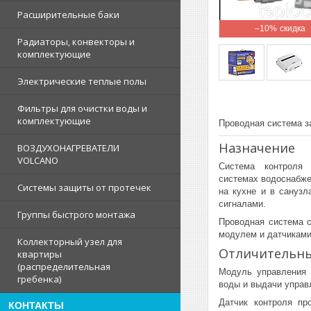
Расширительные баки
–10%
Радиаторы, конвекторы и
комплектующие
Электрические теплые полы
Фильтры для очистки воды и
комплектующие
Проводная система за
Назначение
ВОЗДУХОНАГРЕВАТЕЛИ
VOLCANO
Система контроля
системах водоснабже
Системы защиты от протечек
на кухне и в санузл
сигналами.
Группы быстрого монтажа
Проводная система с
модулем и датчиками
Коллекторный узел для
Отличительны
квартиры
(распределительная
Модуль управления 
гребенка)
воды и выдачи управ
Датчик контроля пр
КОНТАКТЫ