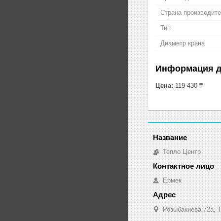
Страна производит
Тип
Диаметр крана
Информация д
Цена:
119 430 ₸
Тепло Центр
Ермек
Розыбакиева 72а, Т