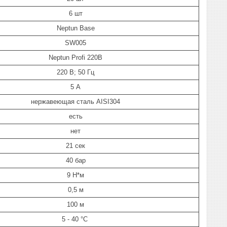
6 шт
Neptun Base
SW005
Neptun Profi 220B
220 В; 50 Гц
5 А
нержавеющая сталь AISI304
есть
нет
21 сек
40 бар
9 Н*м
0,5 м
100 м
5 - 40 °С