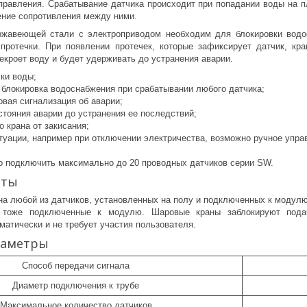
правления. Срабатывание датчика происходит при попадании воды на п
ение сопротивления между ними.
ржавеющей стали с электроприводом необходим для блокировки водо
протечки. При появлении протечек, которые зафиксирует датчик, кр
екроет воду и будет удерживать до устранения аварии.
чки воды;
 блокировка водоснабжения при срабатывании любого датчика;
овая сигнализация об аварии;
стояния аварии до устранения ее последствий;
 крана от закисания;
итуации, например при отключении электричества, возможно ручное упра
о подключить максимально до 20 проводных датчиков серии SW.
оты
на любой из датчиков, установленных на полу и подключенных к модул
, тоже подключенные к модулю. Шаровые краны заблокируют под
матически и не требует участия пользователя.
раметры
Способ передачи сигнала
Диаметр подключения к трубе
Максимальное количество датчиков