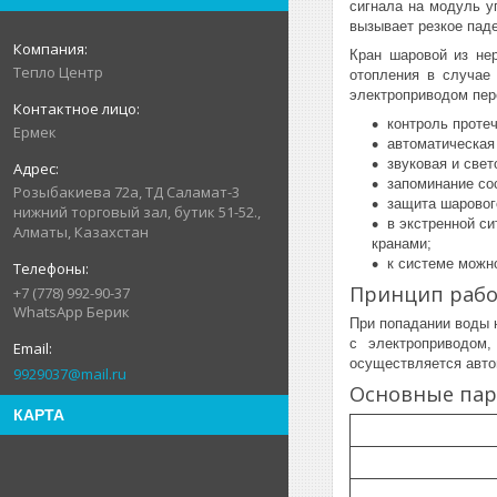
сигнала на модуль у
вызывает резкое пад
Кран шаровой из не
Тепло Центр
отопления в случае 
электроприводом пер
контроль проте
Ермек
автоматическая
звуковая и свет
запоминание со
Розыбакиева 72а, ТД Саламат-3
защита шарового
нижний торговый зал, бутик 51-52.,
в экстренной с
Алматы, Казахстан
кранами;
к системе можн
Принцип раб
+7 (778) 992-90-37
WhatsApp Берик
При попадании воды 
с электроприводом
осуществляется авто
9929037@mail.ru
Основные па
КАРТА