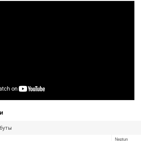
и
буты
Neptun