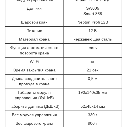
Датчики
SW005
Smart 868
Шаровой кран
Neptun Profi 12В
Питание
12 В
Материал крана
нержавеющая сталь
Функция автоматического
есть
поворота крана
Wi-Fi
нет
Время закрытия крана
21 сек
Длина соединительного
0,5 м
провода в кране
Габариты модуля
190х140х35 мм
управления (ДхШхВ)
Габариты датчика (ДхШхВ)
52х45х14 мм
Вес модуля управления
330 г
Вес шарового крана
900 г