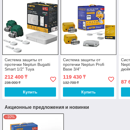
Система защиты от
Система защиты от
Сист
протечки Neptun Bugatti
протечки Neptun Profi
Nept
Smart 1/2" Tuya
Base 3/4"
дюй
212 400
119 430
₸
₸
87 
236 000 ₸
132 700 ₸
Купить
Купить
Акционные предложения и новинки
–10%