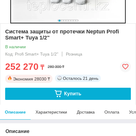
Система защиты от протечки Neptun Profi
Smart+ Tuya 1/2"
В наличии
Код: Profi Smart+ Tuya 1/2"
Розница
252 270
₸
280 300 ₸
Осталось
21 день
Экономия
28030 ₸
Купить
Описание
Характеристики
Доставка
Оплата
Усл
Описание