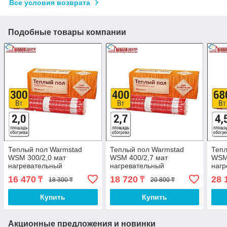
Все условия возврата
Подобные товары компании
Теплый пол Warmstad
Теплый пол Warmstad
Тепл
WSM 300/2,0 мат
WSM 400/2,7 мат
WSM 
нагревательный
нагревательный
нагр
16 470
18 720
28 
₸
₸
18 300 ₸
20 800 ₸
Купить
Купить
Акционные предложения и новинки