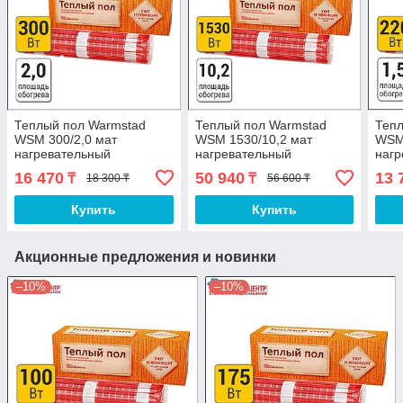
Теплый пол Warmstad
Теплый пол Warmstad
Тепл
WSM 300/2,0 мат
WSM 1530/10,2 мат
WSM 
нагревательный
нагревательный
нагр
16 470
50 940
13 
₸
₸
18 300 ₸
56 600 ₸
Купить
Купить
Акционные предложения и новинки
–10%
–10%