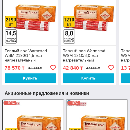
Теплый пол Warmstad
Теплый пол Warmstad
Тепл
WSM 2190/14,5 мат
WSM 1210/8,0 мат
WSM 
нагревательный
нагревательный
нагр
78 570
42 840
13 
₸
₸
87 300 ₸
47 600 ₸
Купить
Купить
Акционные предложения и новинки
–10%
–10%