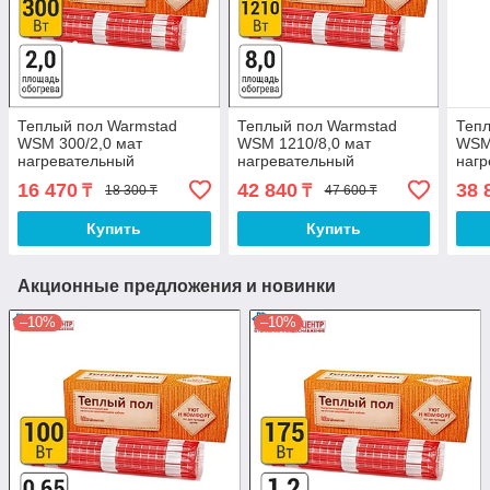
Теплый пол Warmstad
Теплый пол Warmstad
Тепл
WSM 300/2,0 мат
WSM 1210/8,0 мат
WSM 
нагревательный
нагревательный
нагр
16 470
42 840
38 
₸
₸
18 300 ₸
47 600 ₸
Купить
Купить
Акционные предложения и новинки
–10%
–10%