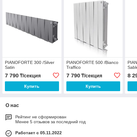
PIANOFORTE 300 /Silver
PIANOFORTE 500 /Bianco
PIAN
Satin
Traffico
Sabl
7 790
7 790
8 2
₸/секция
₸/секция
Купить
Купить
О нас
Рейтинг не сформирован
Менее 5 отзывов за последний год
Работает с 05.11.2022