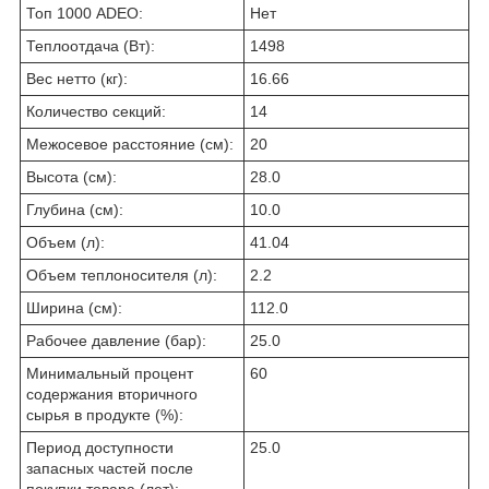
Топ 1000 ADEO:
Нет
Теплоотдача (Вт):
1498
Вес нетто (кг):
16.66
Количество секций:
14
Межосевое расстояние (см):
20
Высота (см):
28.0
Глубина (см):
10.0
Объем (л):
41.04
Объем теплоносителя (л):
2.2
Ширина (см):
112.0
Рабочее давление (бар):
25.0
Минимальный процент
60
содержания вторичного
сырья в продукте (%):
Период доступности
25.0
запасных частей после
покупки товара (лет):