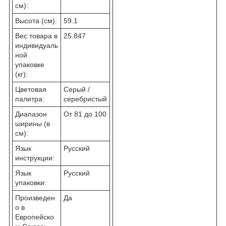
см):
Высота (см):
59.1
Вес товара в
25.847
индивидуаль
ной
упаковке
(кг):
Цветовая
Серый /
палитра:
серебристый
Диапазон
От 81 до 100
ширины (в
см):
Язык
Русский
инструкции:
Язык
Русский
упаковки:
Произведен
Да
о в
Европейско