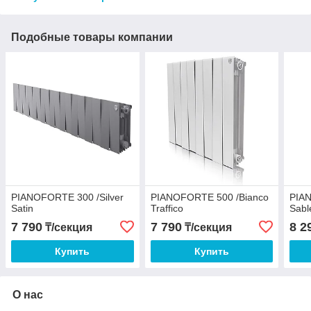
Подобные товары компании
PIANOFORTE 300 /Silver
PIANOFORTE 500 /Bianco
PIAN
Satin
Traffico
Sabl
7 790
7 790
8 2
₸/секция
₸/секция
Купить
Купить
О нас