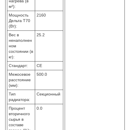
нагрева (в
м²):
Мощность
2160
Дельта T70
(Вт):
Вес в
25.2
ненаполнен
ном
состоянии (в
кг):
Стандарт:
CE
Межосевое
500.0
расстояние
(мм):
Тип
Секционный
радиатора:
Процент
0.0
вторичного
сырья в
составе