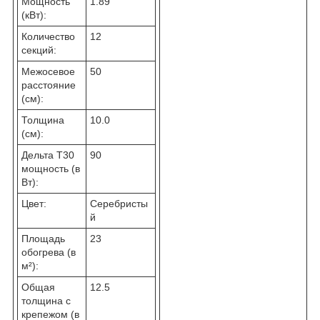
Мощность
1.89
(кВт):
Количество
12
секций:
Межосевое
50
расстояние
(см):
Толщина
10.0
(см):
Дельта T30
90
мощность (в
Вт):
Цвет:
Серебристы
й
Площадь
23
обогрева (в
м²):
Общая
12.5
толщина с
крепежом (в