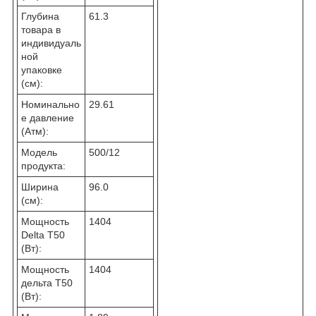
Глубина
61.3
товара в
индивидуаль
ной
упаковке
(см):
Номинально
29.61
е давление
(Атм):
Модель
500/12
продукта:
Ширина
96.0
(см):
Мощность
1404
Delta T50
(Вт):
Мощность
1404
дельта T50
(Вт):