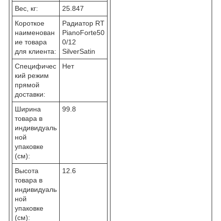
Вес, кг:
25.847
Короткое
Радиатор RT
наименован
PianoForte50
ие товара
0/12
для клиента:
SilverSatin
Специфичес
Нет
кий режим
прямой
доставки:
Ширина
99.8
товара в
индивидуаль
ной
упаковке
(см):
Высота
12.6
товара в
индивидуаль
ной
упаковке
(см):