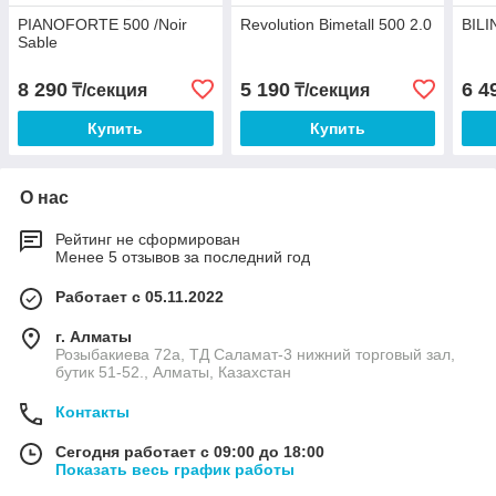
PIANOFORTE 500 /Noir
Revolution Bimetall 500 2.0
BILI
Sable
8 290
5 190
6 4
₸/секция
₸/секция
Купить
Купить
О нас
Рейтинг не сформирован
Менее 5 отзывов за последний год
Работает с 05.11.2022
г. Алматы
Розыбакиева 72а, ТД Саламат-3 нижний торговый зал,
бутик 51-52., Алматы, Казахстан
Контакты
Сегодня работает с 09:00 до 18:00
Показать весь график работы