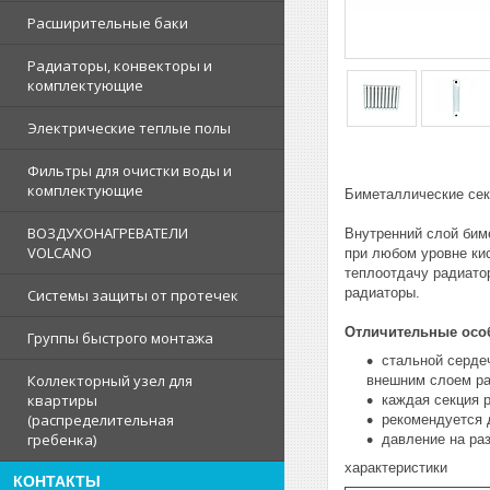
Расширительные баки
Радиаторы, конвекторы и
комплектующие
Электрические теплые полы
Фильтры для очистки воды и
комплектующие
Биметаллические сек
ВОЗДУХОНАГРЕВАТЕЛИ
Внутренний слой бим
VOLCANO
при любом уровне ки
теплоотдачу радиато
радиаторы.
Системы защиты от протечек
Отличительные осо
Группы быстрого монтажа
стальной серде
Коллекторный узел для
внешним слоем ра
квартиры
каждая секция 
(распределительная
рекомендуется 
гребенка)
давление на ра
характеристики
КОНТАКТЫ