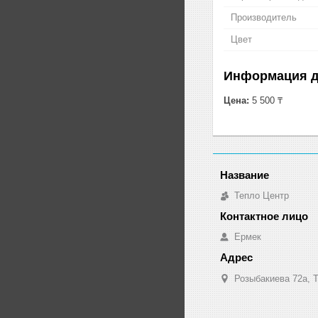
Производитель
Цвет
Информация д
Цена:
5 500 ₸
Тепло Центр
Ермек
Розыбакиева 72а, Т