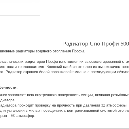
Радиатор Uno Профи 500
ционные радиаторы водяного отопления Профи.
еталлических радиаторов Профи изготовлен их высоколегированной стал
слотности теплоносителя. Внешний слой изготовлен из высококачествен
ра. Радиатор окрашен белой порошковой эмалью с последующим обжигом
бенности:
чник заполняет всю внутреннюю поверхность секции, включая резьбовые
диатора;
радиатора проходит проверку на прочность при давлении 32 атмосферы;
для установки в жилых посещениях с централизованной системой отопл
зрыв – 60 атмосфер.