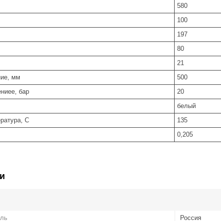
580
100
197
80
21
ие, мм
500
ниее, бар
20
белый
ратура, С
135
0,205
и
ель
Россия