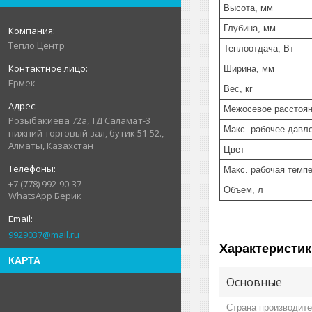
Высота, мм
Глубина, мм
Тепло Центр
Теплоотдача, Вт
Ширина, мм
Ермек
Вес, кг
Межосевое расстоян
Розыбакиева 72а, ТД Саламат-3
Макс. рабочее давле
нижний торговый зал, бутик 51-52.,
Алматы, Казахстан
Цвет
Макс. рабочая темпе
+7 (778) 992-90-37
Объем, л
WhatsApp Берик
9929037@mail.ru
Характеристик
КАРТА
Основные
Страна производит