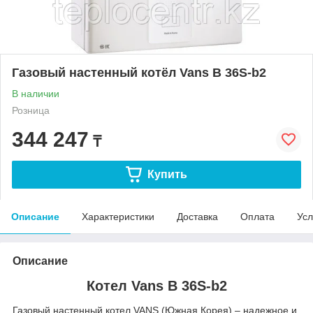
Газовый настенный котёл Vans B 36S-b2
В наличии
Розница
344 247
₸
Купить
Описание
Характеристики
Доставка
Оплата
Усл
Описание
Котел Vans B 36S-b2
Газовый настенный котел VANS (Южная Корея) – надежное и