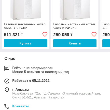
Газовый настенный котёл
Газовый настенный котёл
Газо
Vans B 50S-b2
Vans B 24S-b2
A5
511 321
259 059
259
₸
₸
Купить
Купить
О нас
Рейтинг не сформирован
Менее 5 отзывов за последний год
Работает с 05.11.2022
г. Алматы
Розыбакиева 72а, ТД Саламат-3 нижний торговый зал,
бутик 51-52., Алматы, Казахстан
Контакты