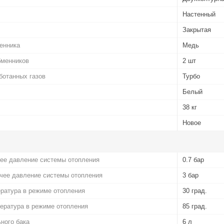
Настенный
Закрытая
енника
Медь
бменников
2 шт
ботанных газов
Турбо
Белый
38 кг
Новое
ее давление системы отопления
0.7 бар
чее давление системы отопления
3 бар
ратура в режиме отопления
30 град.
ература в режиме отопления
85 град.
ного бака
6 л