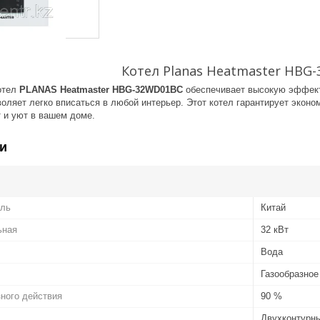
Котел Planas Heatmaster HBG
отел
PLANAS Heatmaster HBG-32WD01BC
обеспечивает высокую эффект
оляет легко вписаться в любой интерьер. Этот котел гарантирует экон
 и уют в вашем доме.
и
ель
Китай
ьная
32 кВт
Вода
Газообразное
ного действия
90 %
Двухконтурн