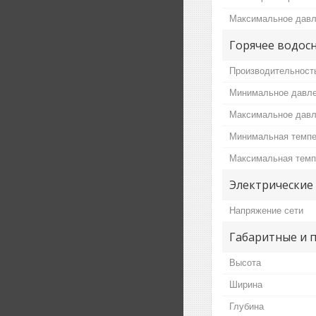
Максимальное давл
Горячее водос
Производительност
Минимальное давле
Максимальное давл
Минимальная темпе
Максимальная темп
Электрические
Напряжение сети
Габаритные и 
Высота
Ширина
Глубина