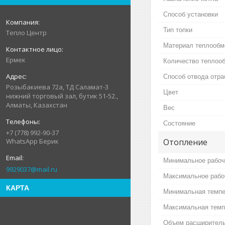
Способ установки
Тип топки
Тепло Центр
Материал теплообм
Ермек
Количество теплоо
Способ отвода отра
Розыбакиева 72а, ТД Саламат-3
Цвет
нижний торговый зал, бутик 51-52.,
Алматы, Казахстан
Вес
Состояние
+7 (778) 992-90-37
Отопление
WhatsApp Берик
Минимальное рабоч
9929037@mail.ru
Максимальное рабо
КАРТА
Минимальная темпе
Максимальная темп
Объем расширитель