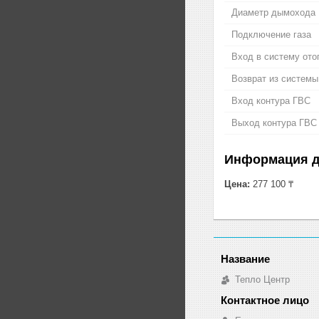
Диаметр дымохода
Подключение газа
Вход в систему ото
Возврат из системы
Вход контура ГВС
Выход контура ГВС
Информация д
Цена:
277 100 ₸
Тепло Центр