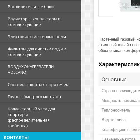
Расширительные баки
Радиаторы, конвекторы и
комплектующие
Электрические теплые полы
Настенный газовый к
стильный дизайн позв
Фильтры для очистки воды и
обеспечивая комфорт
комплектующие
Характеристик
ВОЗДУХОНАГРЕВАТЕЛИ
VOLCANO
Основные
Системы защиты от протечек
Страна производит
Группы быстрого монтажа
Мощность номинал
Коллекторный узел для
Теплоноситель
квартиры
(распределительная
Вид топлива
гребенка)
Коэффициент полез
КОНТАКТЫ
Назначение котла