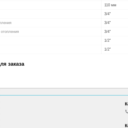
110 мм
3/4"
пления
3/4"
 отопления
3/4"
1/2"
1/2"
ля заказа