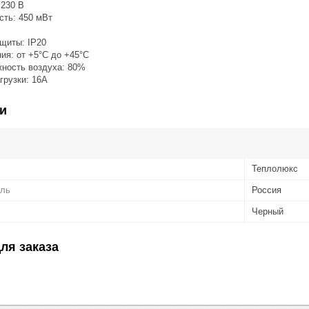
 230 В
ть: 450 мВт
щиты: IP20
ия: от +5°С до +45°С
жность воздуха: 80%
грузки: 16А
и
Теплолюкс
ель
Россия
Черный
ля заказа