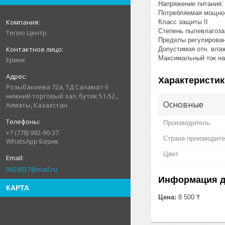
Напряжение питания:
Потребляемая мощнос
Класс защиты II
Степень пылевлагоза
Тепло Центр
Пределы регулирован
Допустимая отн. вла
Максимальный ток на
Ермек
Характеристик
Розыбакиева 72а, ТД Саламат-3
нижний торговый зал, бутик 51-52.,
Основные
Алматы, Казахстан
Производитель
+7 (778) 992-90-37
Страна производит
WhatsApp Берик
Цвет
9929037@mail.ru
Информация д
КАРТА
Цена:
8 500 ₸