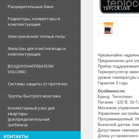
Расширительные баки
Радиаторы, конвекторы и
комплектующие
Электрические теплые полы
Фильтры для очистки воды и
комплектующие
Чрезвычайно надежны
Предназначен для уп
ВОЗДУХОНАГРЕВАТЕЛИ
Прибор поддерживает
VOLCANO
Терморегулятор имее
уровня температуры 
Гарантия 3 года
Системы защиты от протечек
Особенности:
Группы быстрого монтажа
Бренд: Теплолюкс
Питание ~220 В; 50 Г
Коллекторный узел для
Механизм управления
квартиры
Управление настройк
(распределительная
Программируемый: Н
гребенка)
Выносной датчик тем
Допустимая температ
Длина установочного
КОНТАКТЫ