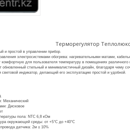
Терморегулятор Теплолюкс
й и простой в управлении прибор.
равления электросистемами обогрева: нагревательными матами, кабел
 комфортную для пользователя температуру в помещениях различного н
т обновленный стильный и минималистичный дизайн, благодаря чему соч
и световой индикатор, делающий его эксплуатацию простой и удобной.
ц
: Механический
ами: Дисковое
ет
пературы пола: NTC 6,8 кОм
ура окружающей среды: от +5°С до +40°С
 провода датчика: 2м ± 10%